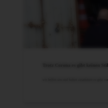
Trotz Corona es gibt keinen Sti
wir helfen uns und halten zusammen-es geht v