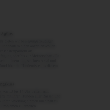
 Agility
ahr bieten wir bewegungsfreudigen
undehaltern einen anspruchsvollen
Wesenstestparkour als
ftigung oder bis zur Meisterschaft / Es
sch in einem abgesteckten Areal und
 Hund über die Hindernisse aus diesem
ungskurs
 von 13 bis 14 Uhr treffen sich
rte mit Ihren Hunden aller Rassen und
 unter Anleitung einfach nur Spaß zu
 Problemen zu arbeiten