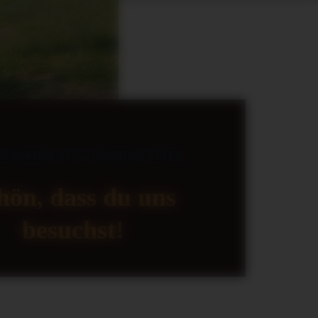
KOMMEN AUF UNSERER SEITE
hön, dass du uns
besuchst!