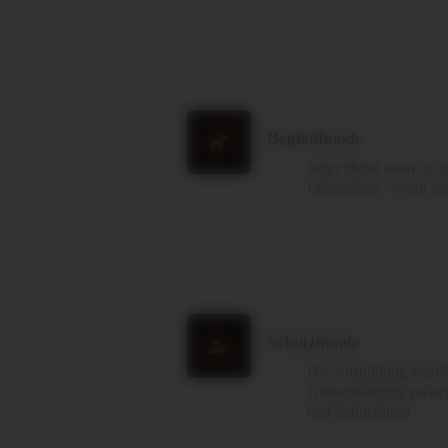
Begleithunde
Jeder Hund kann es sch
Lebenslage - wenn gew
Schutzhunde
Die Ausbildung zum S
Gratwanderung zwisch
und Schutzhund