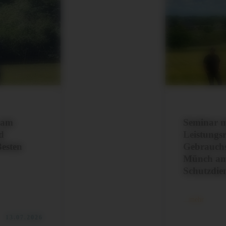
 am
Seminar 
d
Leistungs
Besten
Gebrauch
Münch am 
Schutzdie
...mehr
13.07.2026