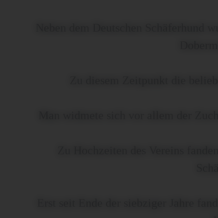
Neben dem Deutschen Schäferhund wur
Dobermä
Zu diesem Zeitpunkt die belieb
Man widmete sich vor allem der Zuch
Zu Hochzeiten des Vereins fanden
Schä
Erst seit Ende der siebziger Jahre fa