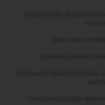
Erstmal seit über 20 Jahren haben 
inzwisch
Derzeit sind wir 93 Mit
Es tummeln sich über 20 Hun
Wir bieten den Spaß mit Hund in der 
seit Ne
Unser Verein hat 7 IGP- Helfer i