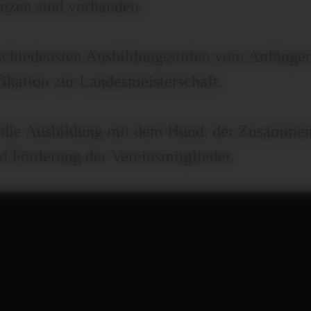
enzen sind vorhanden.
schiedensten Ausbildungsstufen vom Anfänger
ikation zur Landesmeisterschaft.
nd die Ausbildung mit dem Hund, der Zusammen
d Förderung der Vereinsmitglieder.