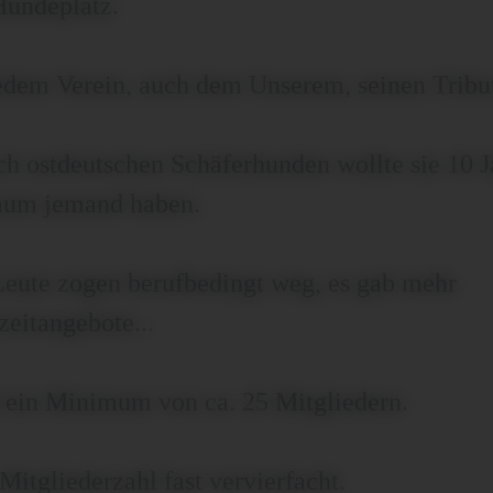
Hundeplatz.
jedem Verein, auch dem Unserem, seinen Tribu
h ostdeutschen Schäferhunden wollte sie 10 J
kaum jemand haben.
Leute zogen berufbedingt weg, es gab mehr
zeitangebote...
f ein Minimum von ca. 25 Mitgliedern.
 Mitgliederzahl fast vervierfacht.