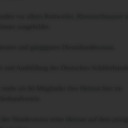
den vor allem Rottweiler, Riesenschnauzer 
nner ausgebildet.
testen und gängigsten Diensthunderassen.
t und Ausbildung des Deutschen Schäferhunde
 mehr als 60 Mitglieder ihre Heimat hier im
ferhundverein.
nd der Hundeverein seine Heimat auf dem jetzi