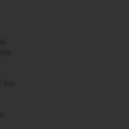
der
llem
7 den
er