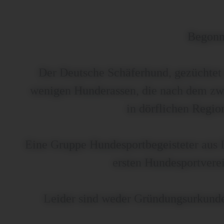
Begonne
Der Deutsche Schäferhund, gezüchtet a
wenigen Hunderassen, die nach dem zwe
in dörflichen Regio
Eine Gruppe Hundesportbegeisteter au
ersten Hundesportvere
Leider sind weder Gründungsurkund