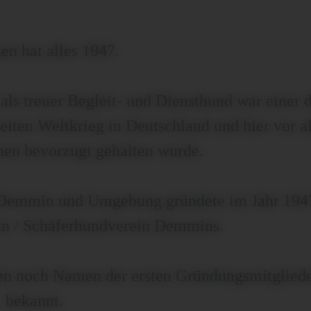
n hat alles 1947.
ls treuer Begleit- und Diensthund war einer 
iten Weltkrieg in Deutschland und hier vor a
nen bevorzugt gehalten wurde.
s Demmin und Umgebung gründete im Jahr 194
in / Schäferhundverein Demmins.
en noch Namen der ersten Gründungsmitglied
bekannt.