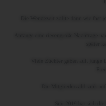
Die Wendezeit zollte dann wie fast 
Anfangs eine riesengroße Nachfrage nac
später 
Viele Züchter gaben auf, junge 
Frei
Die Mitgliederzahl sank au
Seit 2019 hat sich die