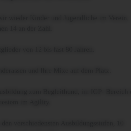
wir wieder Kinder und Jugendliche im Verein,
en 14 an der Zahl.
glieder von 12 bis fast 80 Jahren.
derassen und Ihre Mixe auf dem Platz.
Ausbildung zum Begleithund, im IGP- Bereich
uestem im Agility.
n den verschiedensten Ausbildungsstufen, 10