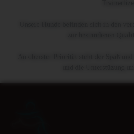
Trainerliz
Unsere Hunde befinden sich in den ver
zur bestandenen Qualif
An oberster Priorität steht der Spaß u
und die Unterstüzung un