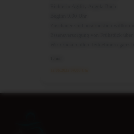
Richterin Agility Angela Bach
Beginn 9.00 Uhr
Zuschauer sind ausdrücklich willkom
Essensversorgung von Frühstück über 
Wir drücken allen Teilnehmern ganz f
Termin:
12.06.2022 09:00 Uhr