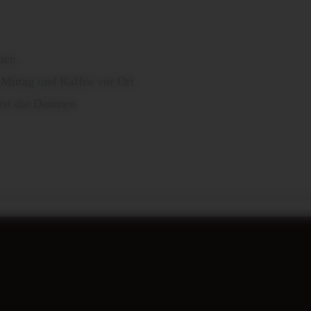
men.
Mittag und Kaffee vor Ort
est die Daumen.