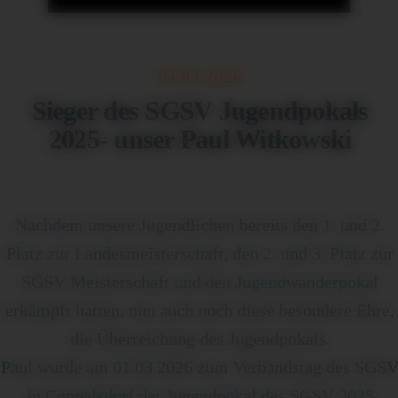
04.03.2026
Sieger des SGSV Jugendpokals
2025- unser Paul Witkowski
Nachdem unsere Jugendlichen bereits den 1. und 2.
Platz zur Landesmeisterschaft, den 2. und 3. Platz zur
SGSV Meisterschaft und den Jugendwanderpokal
erkämpft hatten, nun auch noch diese besondere Ehre,
die Überreichung des Jugendpokals.
Paul wurde am 01.03.2026 zum Verbandstag des SGS
in Coppelsdorf der Jugendpokal des SGSV 2025