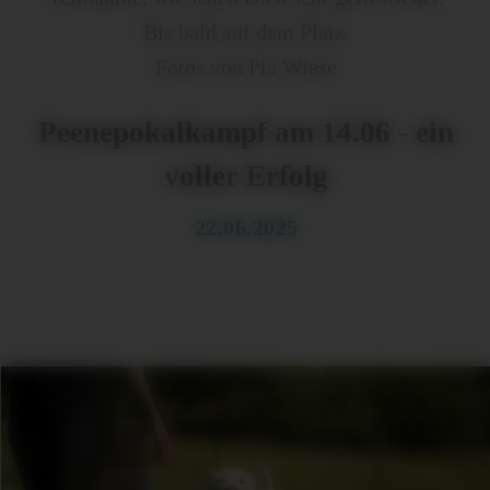
Bis bald auf dem Platz.
Fotos von Pia Wiese
Peenepokalkampf am 14.06 - ein
voller Erfolg
22.06.2025