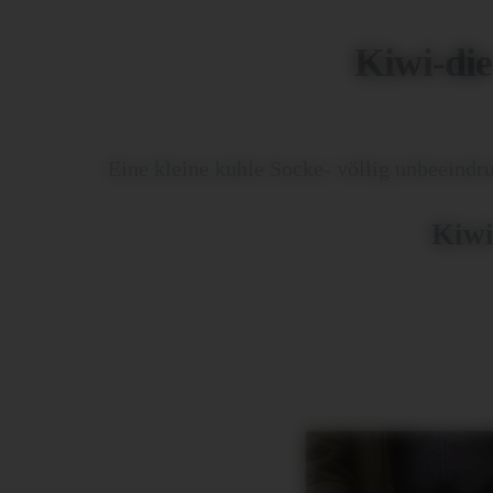
Kiwi-di
Eine kleine kuhle Socke- völlig unbeeindr
Kiwi