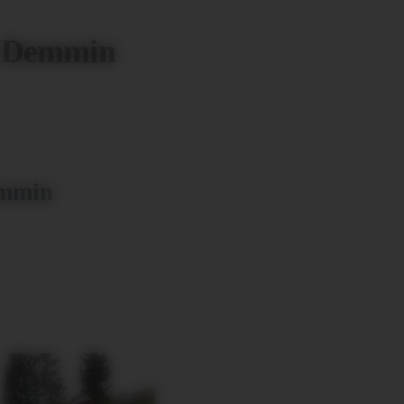
in Demmin
emmin