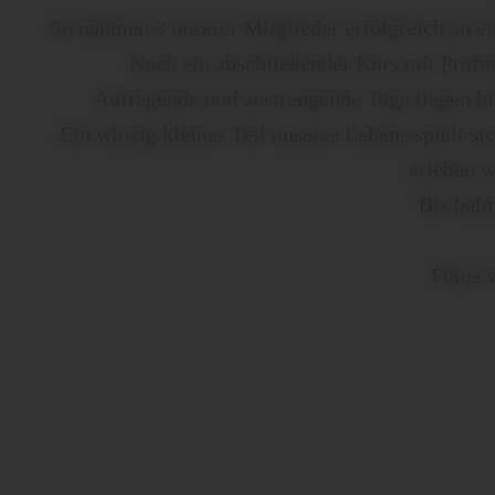
So nahmen 3 unserer Mitglieder erfolgreich an e
Noch ein abschließender Kurs mit Prüfun
Aufregende und anstrengende Tage liegen hin
Ein winzig kleiner Teil unseres Lebens spielt si
erleben w
Bis bald
Fotos 