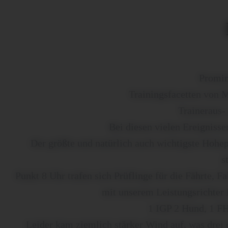
Promin
Trainingsfacetten von 
Traineraus-
Bei diesen vielen Ereignisse
Der größte und natürlich auch wichtigste Hohe
s
Punkt 8 Uhr trafen sich Prüflinge für die Fährte, F
mit unserem Leistungsrichter 
1 IGP 2 Hund, 1 FH
Leider kam ziemlich stärker Wind auf, was drei 