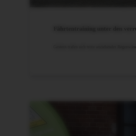
Fährtentraining unter den ver
Gestern trafen sich trotz anziehender Regenwä